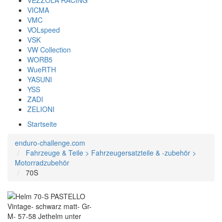
VEZZOLA RACING
VICMA
VMC
VOLspeed
VSK
VW Collection
WORB5
WueRTH
YASUNI
YSS
ZADI
ZELIONI
Startseite
enduro-challenge.com
Fahrzeuge & Teile > Fahrzeugersatzteile & -zubehör >
Motorradzubehör
70S