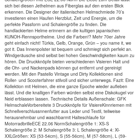
sich bei diesen Jethelmen aus Fiberglas auf den ersten Blick
erkennen. Die Designer der italienischen Helmschmiede 70’s
investieren einen Haufen Herzblut, Zeit und Energie, um die
perfekte Passform und Schalengröße zu finden. Die
handlackierten Helme erinnern an die kultigen japanischen
KUNOH-Rennsporthelme. Und die Farben!? Mehr 70er Jahre
geht einfach nicht! Türkis, Gelb, Orange, Grün – you name it, we
got it. Das Innenpolster ist bequem und schmiegt sich perfekt an.
Windgeräusche sind selbst bei hohen Geschwindigkeiten kaum zu
hören. Die Druckknöpfe bieten verschiedenen Visieren Halt und
die Ohr- und Nackenpads können gut entfernt und gereinigt
werden. Mit den Pastello Vintage und Dirty Kollektionen sind
Roller- und Scooterfahrer stilvoll und sicher unterwegs. Fazit: Eine
Kollektion mit Helmen, die eine ganze Epoche wieder aufleben
lässt. Und die knalligen Farben würden selbst eine Diskokugel vor
Neid erblassen lassen. Technische Details Außenschale: GFK
HelmschaleVorbereitete 3 Druckknöpfe für VisiereKinnriemen mit
Schnellverschlussnnenfutter aus Leder und Textil, teilweise
herausnehmbar und waschbarmit Halteschlaufe für
MotorradbrilleECE 22.06 NormSchalengröße 1: XS-S
Schalengröße 2: M Schalengröße 3: L Schalengröße 4: Xl-
XXLGrößen: XS (53-54cm), S (55-56cm), M (57-58cm), L (59-