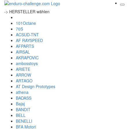
-> HERSTELLER wählen
101Octane
70S
ACSUD-TNT
AF RAYSPEED
AFPARTS
AIRSAL
AKRAPOVIC
ambosstoys
ARIETE
ARROW
ARTAGO
AT Design Prototypes
athena
BADASS
Bajaj
BANDIT
BELL
BENELLI
BFA Motori