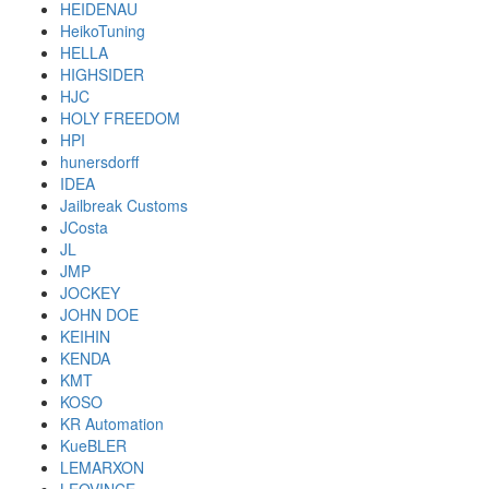
HEIDENAU
HeikoTuning
HELLA
HIGHSIDER
HJC
HOLY FREEDOM
HPI
hunersdorff
IDEA
Jailbreak Customs
JCosta
JL
JMP
JOCKEY
JOHN DOE
KEIHIN
KENDA
KMT
KOSO
KR Automation
KueBLER
LEMARXON