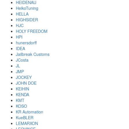
HEIDENAU
HeikoTuning
HELLA
HIGHSIDER
HJC
HOLY FREEDOM
HPI
hunersdorff
IDEA
Jailbreak Customs
JCosta
JL
JMP
JOCKEY
JOHN DOE
KEIHIN
KENDA
KMT
KOSO
KR Automation
KueBLER
LEMARXON