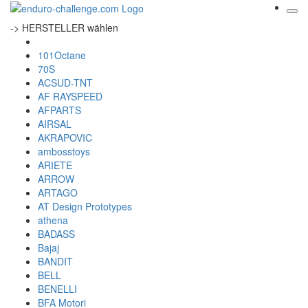
-> HERSTELLER wählen
101Octane
70S
ACSUD-TNT
AF RAYSPEED
AFPARTS
AIRSAL
AKRAPOVIC
ambosstoys
ARIETE
ARROW
ARTAGO
AT Design Prototypes
athena
BADASS
Bajaj
BANDIT
BELL
BENELLI
BFA Motori