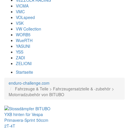
VEZZOLA RACING
VICMA
VMC
VOLspeed
VSK
VW Collection
WORB5
WueRTH
YASUNI
YSS
ZADI
ZELIONI
Startseite
enduro-challenge.com
Fahrzeuge & Teile > Fahrzeugersatzteile & -zubehör >
Motorradzubehör von BITUBO