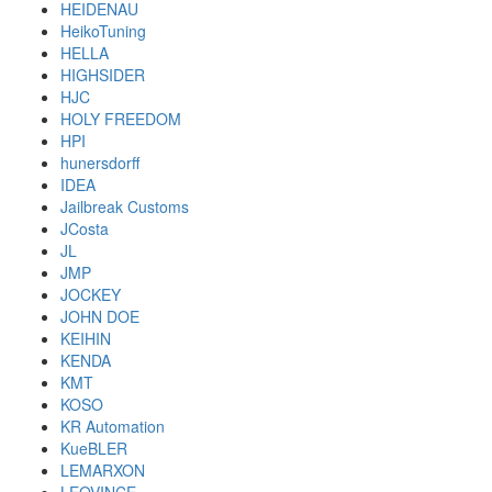
HEIDENAU
HeikoTuning
HELLA
HIGHSIDER
HJC
HOLY FREEDOM
HPI
hunersdorff
IDEA
Jailbreak Customs
JCosta
JL
JMP
JOCKEY
JOHN DOE
KEIHIN
KENDA
KMT
KOSO
KR Automation
KueBLER
LEMARXON