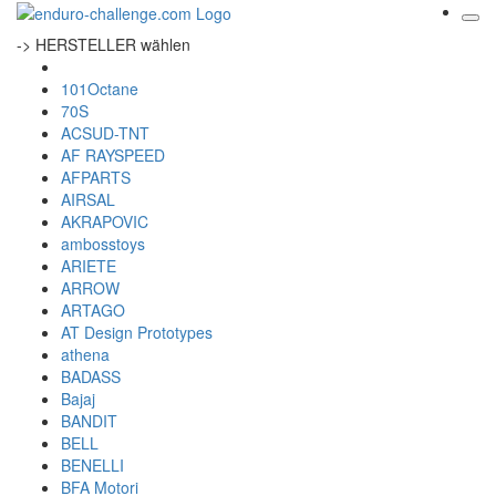
-> HERSTELLER wählen
101Octane
70S
ACSUD-TNT
AF RAYSPEED
AFPARTS
AIRSAL
AKRAPOVIC
ambosstoys
ARIETE
ARROW
ARTAGO
AT Design Prototypes
athena
BADASS
Bajaj
BANDIT
BELL
BENELLI
BFA Motori