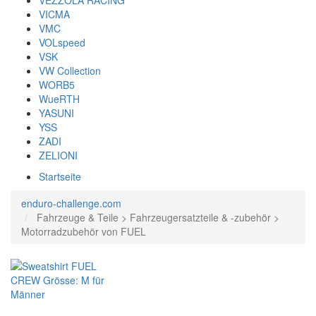
VEZZOLA RACING
VICMA
VMC
VOLspeed
VSK
VW Collection
WORB5
WueRTH
YASUNI
YSS
ZADI
ZELIONI
Startseite
enduro-challenge.com
Fahrzeuge & Teile > Fahrzeugersatzteile & -zubehör >
Motorradzubehör von FUEL