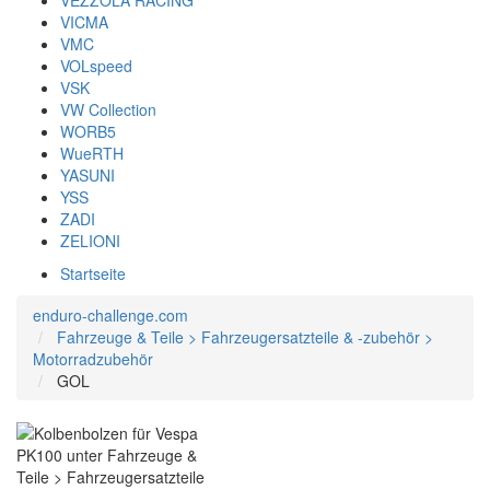
VEZZOLA RACING
VICMA
VMC
VOLspeed
VSK
VW Collection
WORB5
WueRTH
YASUNI
YSS
ZADI
ZELIONI
Startseite
enduro-challenge.com
Fahrzeuge & Teile > Fahrzeugersatzteile & -zubehör >
Motorradzubehör
GOL