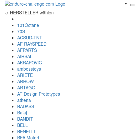
-> HERSTELLER wählen
101Octane
70S
ACSUD-TNT
AF RAYSPEED
AFPARTS
AIRSAL
AKRAPOVIC
ambosstoys
ARIETE
ARROW
ARTAGO
AT Design Prototypes
athena
BADASS
Bajaj
BANDIT
BELL
BENELLI
BFA Motori