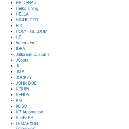
HEIDENAU
HeikoTuning
HELLA
HIGHSIDER
HJC
HOLY FREEDOM
HPI
hunersdorff
IDEA
Jailbreak Customs
JCosta
JL
JMP
JOCKEY
JOHN DOE
KEIHIN
KENDA
KMT
KOSO
KR Automation
KueBLER
LEMARXON