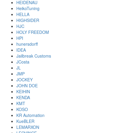
HEIDENAU
HeikoTuning
HELLA
HIGHSIDER
HJC
HOLY FREEDOM
HPI
hunersdorff
IDEA
Jailbreak Customs
JCosta
JL
JMP
JOCKEY
JOHN DOE
KEIHIN
KENDA
KMT
KOSO
KR Automation
KueBLER
LEMARXON