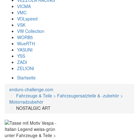
VEZZOLA RACING
VICMA
VMC
VOLspeed
VSK
VW Collection
WORB5
WueRTH
YASUNI
YSS
ZADI
ZELIONI
Startseite
enduro-challenge.com
Fahrzeuge & Teile > Fahrzeugersatzteile & -zubehör >
Motorradzubehör
NOSTALGIC ART