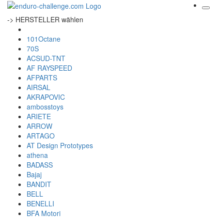
-> HERSTELLER wählen
101Octane
70S
ACSUD-TNT
AF RAYSPEED
AFPARTS
AIRSAL
AKRAPOVIC
ambosstoys
ARIETE
ARROW
ARTAGO
AT Design Prototypes
athena
BADASS
Bajaj
BANDIT
BELL
BENELLI
BFA Motori