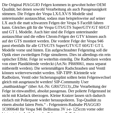
Die Original PIAGGIO Felgen kommen in gewohnt hoher OEM
Qualität, bei denen sowohl Verarbeitung als auch Passgenauigkeit
stimmen. Die Felgen der Vespa LX/LXV/S Modelle sind
untereinander austauschbar, sodass man beispielsweise auf seiner
LX auch die matt schwarzen Felgen der Vespa S Facelift fahren
kann. Gleiches gilt für die Vespa GTS/GTS Super/GTV/GT 60/GT
und GT L Modelle. Auch hier sind die Felgen untereinander
austauschbar und die edlen Chrom-Felgen der GTV können auch
auf der GTS montiert werden. Die vordere Felge der Vespa 946
passt ebenfalls für alle GTS/GTS Super/GTV/GT 60/GT/ GT L
Modelle vorne und hinten. Ein aufgeschraubter Felgenring soll die
Optik einer zweiteiligen Felge simulieren. Dies ist allerdings ein rein
optischer Effekt. Felge ist weiterhin einteilig. Die Radbolzen werden
von einer Plastikblende verdeckt (Art.Nr. PI669061, muss separat
mitbestellt werden). Die serienmäßigen Radschrauben und Ventil
können weiterverwendet werden. SIP-TIPP: Kleinteile wie
Radbolzen, Ventil oder Sicherungssplint sollten beim Felgenwechsel
gleich mit ausgetauscht werden! SIP-Community User
„matthiaskluge“ (über Art.-Nr. GR672513):„Die Verarbeitung der
Felge ist einwandfrei, absolut passgenau. Der polierte Felgenrand ist
nicht mit Klarlack überzogen. Kleine Kratzer lassen sich dadurch
einfach mit Polierpaste wieder herauspolieren. Top-Qualität zu
einem absolut fairen Preis.“ - Felgenstern-Radnabe PIAGGIO
1C000640 für Vespa 946 Bellissima 3V i-e- 125ccm vorne oder