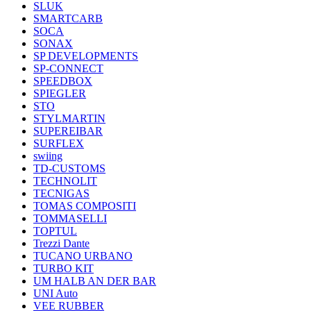
SLUK
SMARTCARB
SOCA
SONAX
SP DEVELOPMENTS
SP-CONNECT
SPEEDBOX
SPIEGLER
STO
STYLMARTIN
SUPEREIBAR
SURFLEX
swiing
TD-CUSTOMS
TECHNOLIT
TECNIGAS
TOMAS COMPOSITI
TOMMASELLI
TOPTUL
Trezzi Dante
TUCANO URBANO
TURBO KIT
UM HALB AN DER BAR
UNI Auto
VEE RUBBER