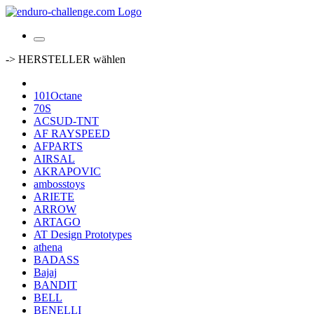
-> HERSTELLER wählen
101Octane
70S
ACSUD-TNT
AF RAYSPEED
AFPARTS
AIRSAL
AKRAPOVIC
ambosstoys
ARIETE
ARROW
ARTAGO
AT Design Prototypes
athena
BADASS
Bajaj
BANDIT
BELL
BENELLI