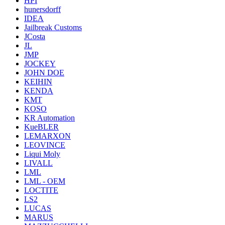
HPI
hunersdorff
IDEA
Jailbreak Customs
JCosta
JL
JMP
JOCKEY
JOHN DOE
KEIHIN
KENDA
KMT
KOSO
KR Automation
KueBLER
LEMARXON
LEOVINCE
Liqui Moly
LIVALL
LML
LML - OEM
LOCTITE
LS2
LUCAS
MARUS