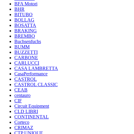
BFA Motori
BHR
BITUBO
BOLLAG
BOSATTA
BRAKING
BREMBO
Buchsenfuchs
BUMM
BUZZETTI
CARBONE
CARLUCCI
CASA LAMBRETTA
CasaPerformance
CASTROL
CASTROL CLASSIC
CEAB
centauro
CIF
Circuit Equipment
CLD LIBRI
CONTINENTAL
Corteco
CRIMAZ
CTP UNIQUE