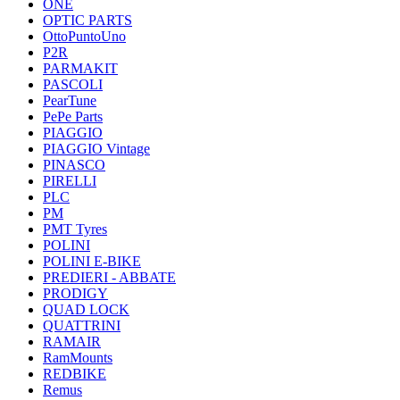
ONE
OPTIC PARTS
OttoPuntoUno
P2R
PARMAKIT
PASCOLI
PearTune
PePe Parts
PIAGGIO
PIAGGIO Vintage
PINASCO
PIRELLI
PLC
PM
PMT Tyres
POLINI
POLINI E-BIKE
PREDIERI - ABBATE
PRODIGY
QUAD LOCK
QUATTRINI
RAMAIR
RamMounts
REDBIKE
Remus