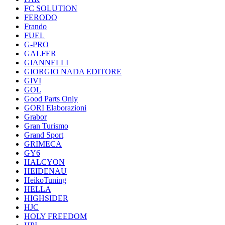
FC SOLUTION
FERODO
Frando
FUEL
G-PRO
GALFER
GIANNELLI
GIORGIO NADA EDITORE
GIVI
GOL
Good Parts Only
GORI Elaborazioni
Grabor
Gran Turismo
Grand Sport
GRIMECA
GY6
HALCYON
HEIDENAU
HeikoTuning
HELLA
HIGHSIDER
HJC
HOLY FREEDOM