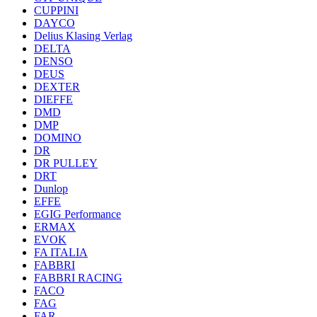
CUPPINI
DAYCO
Delius Klasing Verlag
DELTA
DENSO
DEUS
DEXTER
DIEFFE
DMD
DMP
DOMINO
DR
DR PULLEY
DRT
Dunlop
EFFE
EGIG Performance
ERMAX
EVOK
FA ITALIA
FABBRI
FABBRI RACING
FACO
FAG
FAR