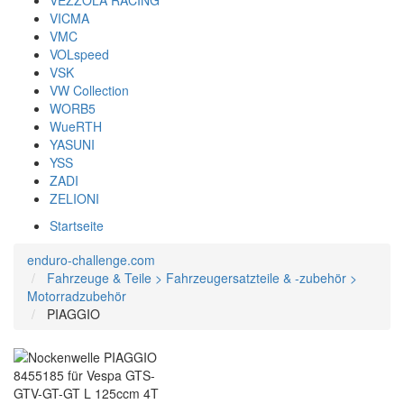
VEZZOLA RACING
VICMA
VMC
VOLspeed
VSK
VW Collection
WORB5
WueRTH
YASUNI
YSS
ZADI
ZELIONI
Startseite
enduro-challenge.com
Fahrzeuge & Teile > Fahrzeugersatzteile & -zubehör >
Motorradzubehör
PIAGGIO