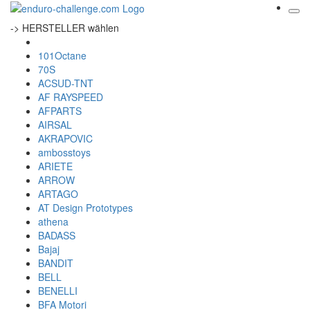
-> HERSTELLER wählen
101Octane
70S
ACSUD-TNT
AF RAYSPEED
AFPARTS
AIRSAL
AKRAPOVIC
ambosstoys
ARIETE
ARROW
ARTAGO
AT Design Prototypes
athena
BADASS
Bajaj
BANDIT
BELL
BENELLI
BFA Motori