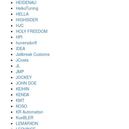
HEIDENAU
HeikoTuning
HELLA
HIGHSIDER
HJC
HOLY FREEDOM
HPI
hunersdorff
IDEA
Jailbreak Customs
JCosta
JL
JMP
JOCKEY
JOHN DOE
KEIHIN
KENDA
KMT
KOSO
KR Automation
KueBLER
LEMARXON