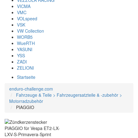
VEZZOLA RACING
VICMA
VMC
VOLspeed
VSK
VW Collection
WORB5
WueRTH
YASUNI
YSS
ZADI
ZELIONI
Startseite
enduro-challenge.com
Fahrzeuge & Teile > Fahrzeugersatzteile & -zubehör >
Motorradzubehör
PIAGGIO