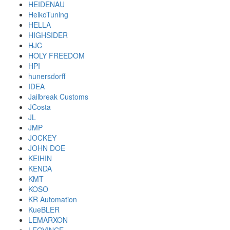
HEIDENAU
HeikoTuning
HELLA
HIGHSIDER
HJC
HOLY FREEDOM
HPI
hunersdorff
IDEA
Jailbreak Customs
JCosta
JL
JMP
JOCKEY
JOHN DOE
KEIHIN
KENDA
KMT
KOSO
KR Automation
KueBLER
LEMARXON