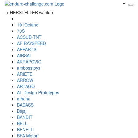
-> HERSTELLER wählen
101Octane
70S
ACSUD-TNT
AF RAYSPEED
AFPARTS
AIRSAL
AKRAPOVIC
ambosstoys
ARIETE
ARROW
ARTAGO
AT Design Prototypes
athena
BADASS
Bajaj
BANDIT
BELL
BENELLI
BFA Motori