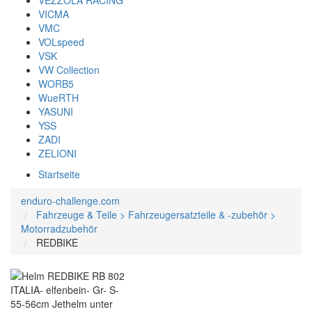
VEZZOLA RACING
VICMA
VMC
VOLspeed
VSK
VW Collection
WORB5
WueRTH
YASUNI
YSS
ZADI
ZELIONI
Startseite
enduro-challenge.com
Fahrzeuge & Teile > Fahrzeugersatzteile & -zubehör >
Motorradzubehör
REDBIKE