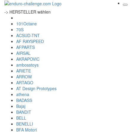
-> HERSTELLER wählen
101Octane
70S
ACSUD-TNT
AF RAYSPEED
AFPARTS
AIRSAL
AKRAPOVIC
ambosstoys
ARIETE
ARROW
ARTAGO
AT Design Prototypes
athena
BADASS
Bajaj
BANDIT
BELL
BENELLI
BFA Motori