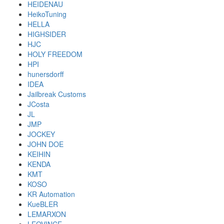
HEIDENAU
HeikoTuning
HELLA
HIGHSIDER
HJC
HOLY FREEDOM
HPI
hunersdorff
IDEA
Jailbreak Customs
JCosta
JL
JMP
JOCKEY
JOHN DOE
KEIHIN
KENDA
KMT
KOSO
KR Automation
KueBLER
LEMARXON