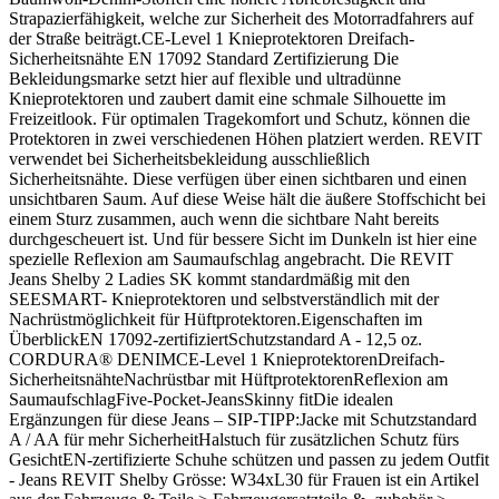
Strapazierfähigkeit, welche zur Sicherheit des Motorradfahrers auf
der Straße beiträgt.CE-Level 1 Knieprotektoren Dreifach-
Sicherheitsnähte EN 17092 Standard Zertifizierung Die
Bekleidungsmarke setzt hier auf flexible und ultradünne
Knieprotektoren und zaubert damit eine schmale Silhouette im
Freizeitlook. Für optimalen Tragekomfort und Schutz, können die
Protektoren in zwei verschiedenen Höhen platziert werden. REVIT
verwendet bei Sicherheitsbekleidung ausschließlich
Sicherheitsnähte. Diese verfügen über einen sichtbaren und einen
unsichtbaren Saum. Auf diese Weise hält die äußere Stoffschicht bei
einem Sturz zusammen, auch wenn die sichtbare Naht bereits
durchgescheuert ist. Und für bessere Sicht im Dunkeln ist hier eine
spezielle Reflexion am Saumaufschlag angebracht. Die REVIT
Jeans Shelby 2 Ladies SK kommt standardmäßig mit den
SEESMART- Knieprotektoren und selbstverständlich mit der
Nachrüstmöglichkeit für Hüftprotektoren.Eigenschaften im
ÜberblickEN 17092-zertifiziertSchutzstandard A - 12,5 oz.
CORDURA® DENIMCE-Level 1 KnieprotektorenDreifach-
SicherheitsnähteNachrüstbar mit HüftprotektorenReflexion am
SaumaufschlagFive-Pocket-JeansSkinny fitDie idealen
Ergänzungen für diese Jeans – SIP-TIPP:Jacke mit Schutzstandard
A / AA für mehr SicherheitHalstuch für zusätzlichen Schutz fürs
GesichtEN-zertifizierte Schuhe schützen und passen zu jedem Outfit
- Jeans REVIT Shelby Grösse: W34xL30 für Frauen ist ein Artikel