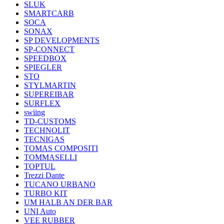
SLUK
SMARTCARB
SOCA
SONAX
SP DEVELOPMENTS
SP-CONNECT
SPEEDBOX
SPIEGLER
STO
STYLMARTIN
SUPEREIBAR
SURFLEX
swiing
TD-CUSTOMS
TECHNOLIT
TECNIGAS
TOMAS COMPOSITI
TOMMASELLI
TOPTUL
Trezzi Dante
TUCANO URBANO
TURBO KIT
UM HALB AN DER BAR
UNI Auto
VEE RUBBER