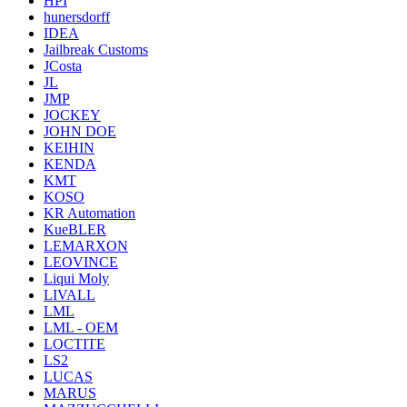
HPI
hunersdorff
IDEA
Jailbreak Customs
JCosta
JL
JMP
JOCKEY
JOHN DOE
KEIHIN
KENDA
KMT
KOSO
KR Automation
KueBLER
LEMARXON
LEOVINCE
Liqui Moly
LIVALL
LML
LML - OEM
LOCTITE
LS2
LUCAS
MARUS