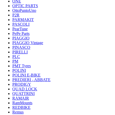
ONE
OPTIC PARTS
OttoPuntoUno
P2R
PARMAKIT
PASCOLI
PearTune
PePe Parts
PIAGGIO
PIAGGIO Vintage
PINASCO
PIRELLI
PLC
PM
PMT Tyres
POLINI
POLINI E-BIKE
PREDIERI - ABBATE
PRODIGY
QUAD LOCK
QUATTRINI
RAMAIR
RamMounts
REDBIKE
Remus