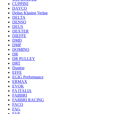
CUPPINI
DAYCO
Delius Klasing Verlag
DELTA
DENSO
DEUS
DEXTER
DIEFFE
DMD
DMP
DOMINO
DR
DR PULLEY
DRT
Dunlop
EFFE
EGIG Performance
ERMAX
EVOK
FA ITALIA
FABBRI
FABBRI RACING
FACO
FAG
FAR