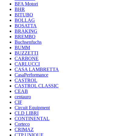
BFA Motori
BHR
BITUBO
BOLLAG
BOSATTA
BRAKING
BREMBO
Buchsenfuchs
BUMM
BUZZETTI
CARBONE
CARLUCCI
CASA LAMBRETTA
CasaPerformance
CASTROL
CASTROL CLASSIC
CEAB
centauro
CIF
Circuit Equipment
CLD LIBRI
CONTINENTAL
Corteco
CRIMAZ
CTP UNIQUE