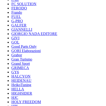
FC SOLUTION
FERODO
Frando
FUEL
G-PRO
GALFER
GIANNELLI
GIORGIO NADA EDITORE
GIVI
GOL
Good Parts Only
GORI Elaborazioni
Grabor
Gran Turismo
Grand Sport
GRIMECA
GY6
HALCYON
HEIDENAU
HeikoTuning
HELLA
HIGHSIDER
HJC
HOLY FREEDOM