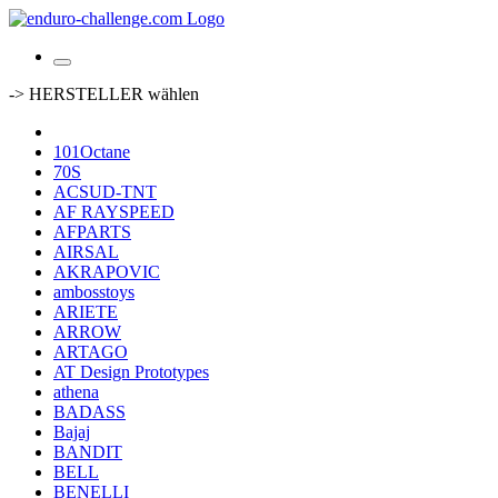
-> HERSTELLER wählen
101Octane
70S
ACSUD-TNT
AF RAYSPEED
AFPARTS
AIRSAL
AKRAPOVIC
ambosstoys
ARIETE
ARROW
ARTAGO
AT Design Prototypes
athena
BADASS
Bajaj
BANDIT
BELL
BENELLI