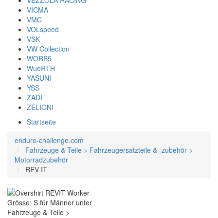
VEZZOLA RACING
VICMA
VMC
VOLspeed
VSK
VW Collection
WORB5
WueRTH
YASUNI
YSS
ZADI
ZELIONI
Startseite
enduro-challenge.com
Fahrzeuge & Teile > Fahrzeugersatzteile & -zubehör >
Motorradzubehör
REV IT