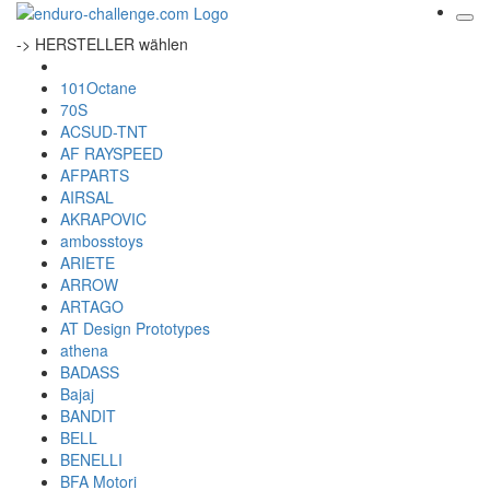
-> HERSTELLER wählen
101Octane
70S
ACSUD-TNT
AF RAYSPEED
AFPARTS
AIRSAL
AKRAPOVIC
ambosstoys
ARIETE
ARROW
ARTAGO
AT Design Prototypes
athena
BADASS
Bajaj
BANDIT
BELL
BENELLI
BFA Motori