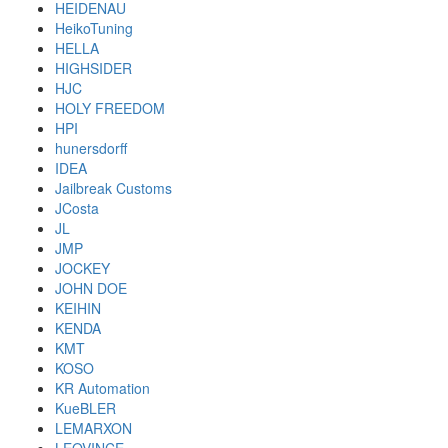
HEIDENAU
HeikoTuning
HELLA
HIGHSIDER
HJC
HOLY FREEDOM
HPI
hunersdorff
IDEA
Jailbreak Customs
JCosta
JL
JMP
JOCKEY
JOHN DOE
KEIHIN
KENDA
KMT
KOSO
KR Automation
KueBLER
LEMARXON