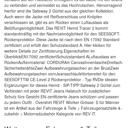
zu verbinden und vermeidet so das Hochrutschen. Hervorragend
hierfür sind die Safeway 2 Gürtel aus der gleichen Kollektion.
Auch wenn die Jacke mit Reißverschluss und Knöpfen
verschlossen ist, gibt es am Rücken einen Luftauslass als
Belüftungsmöglichkeit. Das REVIT Hemd Tracer 2 kommt
standardmäßig mit der Nachrüstmöglichkeit für den SEESSOFT-
Rückenprotektor. Diese Jacke ist nach dem EN 17092 Standard
zertifiziert und erfüllt den Schutzstandard A. Hier klicken für
weitere Details zur Zertifizierung.Eigenschaften im
ÜberblickEN17092 zertifiziertSchutzstandard ALuftauslass am
RückenAußenmaterial: CORDURA® CanvasInnentascheDreifach-
SicherheitsnähteZwei Aufbewahrungstaschen an der BrustZwei
Aufbewahrungstaschen vornJeansschlaufeVorbereitet für den
SEESOFTTM CE-Level 2 Rückenprotektor - Typ RVDie idealen
Ergänzungen für dieses Hemd - SIP-TIPP:Safeway 2 Gürtel zum
Verbinden mit jeder REVIT Jeans Halstuch für zusätzlichen
Schutz fürs Gesicht EN-zertifizierte Jeans schützen und passen
zu jedem Outfit - Overshirt REVIT Worker Grösse: S für Männer
ist ein Artikel aus der Fahrzeuge & Teile > Fahrzeugersatzteile & -
zubehör > Motorradzubehör Kategorie von REV IT.