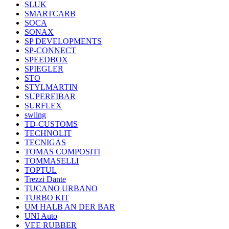
SLUK
SMARTCARB
SOCA
SONAX
SP DEVELOPMENTS
SP-CONNECT
SPEEDBOX
SPIEGLER
STO
STYLMARTIN
SUPEREIBAR
SURFLEX
swiing
TD-CUSTOMS
TECHNOLIT
TECNIGAS
TOMAS COMPOSITI
TOMMASELLI
TOPTUL
Trezzi Dante
TUCANO URBANO
TURBO KIT
UM HALB AN DER BAR
UNI Auto
VEE RUBBER