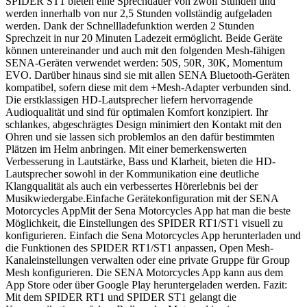
SPIDER ST1 bieten eine Sprechdauer von zwölf Stunden und
werden innerhalb von nur 2,5 Stunden vollständig aufgeladen
werden. Dank der Schnellladefunktion werden 2 Stunden
Sprechzeit in nur 20 Minuten Ladezeit ermöglicht. Beide Geräte
können untereinander und auch mit den folgenden Mesh-fähigen
SENA-Geräten verwendet werden: 50S, 50R, 30K, Momentum
EVO. Darüber hinaus sind sie mit allen SENA Bluetooth-Geräten
kompatibel, sofern diese mit dem +Mesh-Adapter verbunden sind.
Die erstklassigen HD-Lautsprecher liefern hervorragende
Audioqualität und sind für optimalen Komfort konzipiert. Ihr
schlankes, abgeschrägtes Design minimiert den Kontakt mit den
Ohren und sie lassen sich problemlos an den dafür bestimmten
Plätzen im Helm anbringen. Mit einer bemerkenswerten
Verbesserung in Lautstärke, Bass und Klarheit, bieten die HD-
Lautsprecher sowohl in der Kommunikation eine deutliche
Klangqualität als auch ein verbessertes Hörerlebnis bei der
Musikwiedergabe.Einfache Gerätekonfiguration mit der SENA
Motorcycles AppMit der Sena Motorcycles App hat man die beste
Möglichkeit, die Einstellungen des SPIDER RT1/ST1 visuell zu
konfigurieren. Einfach die Sena Motorcycles App herunterladen und
die Funktionen des SPIDER RT1/ST1 anpassen, Open Mesh-
Kanaleinstellungen verwalten oder eine private Gruppe für Group
Mesh konfigurieren. Die SENA Motorcycles App kann aus dem
App Store oder über Google Play heruntergeladen werden. Fazit:
Mit dem SPIDER RT1 und SPIDER ST1 gelangt die