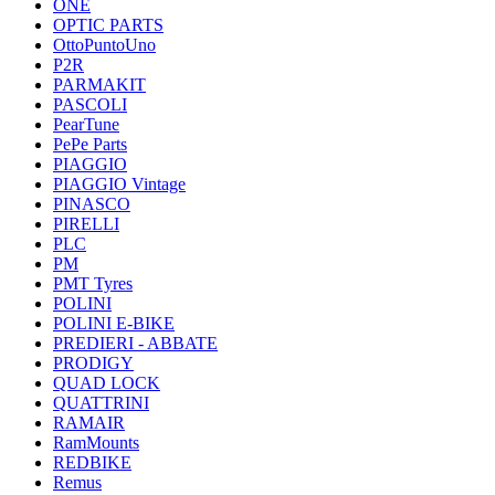
ONE
OPTIC PARTS
OttoPuntoUno
P2R
PARMAKIT
PASCOLI
PearTune
PePe Parts
PIAGGIO
PIAGGIO Vintage
PINASCO
PIRELLI
PLC
PM
PMT Tyres
POLINI
POLINI E-BIKE
PREDIERI - ABBATE
PRODIGY
QUAD LOCK
QUATTRINI
RAMAIR
RamMounts
REDBIKE
Remus