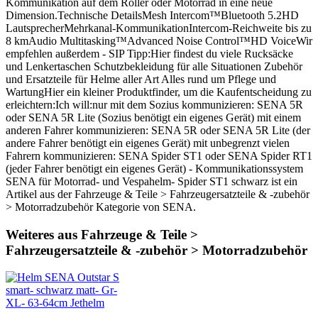
Kommunikation auf dem Roller oder Motorrad in eine neue
Dimension.Technische DetailsMesh Intercom™Bluetooth 5.2HD
LautsprecherMehrkanal-KommunikationIntercom-Reichweite bis zu
8 kmAudio Multitasking™Advanced Noise Control™HD VoiceWir
empfehlen außerdem - SIP Tipp:Hier findest du viele Rucksäcke
und Lenkertaschen Schutzbekleidung für alle Situationen Zubehör
und Ersatzteile für Helme aller Art Alles rund um Pflege und
WartungHier ein kleiner Produktfinder, um die Kaufentscheidung zu
erleichtern:Ich will:nur mit dem Sozius kommunizieren: SENA 5R
oder SENA 5R Lite (Sozius benötigt ein eigenes Gerät) mit einem
anderen Fahrer kommunizieren: SENA 5R oder SENA 5R Lite (der
andere Fahrer benötigt ein eigenes Gerät) mit unbegrenzt vielen
Fahrern kommunizieren: SENA Spider ST1 oder SENA Spider RT1
(jeder Fahrer benötigt ein eigenes Gerät) - Kommunikationssystem
SENA für Motorrad- und Vespahelm- Spider ST1 schwarz ist ein
Artikel aus der Fahrzeuge & Teile > Fahrzeugersatzteile & -zubehör
> Motorradzubehör Kategorie von SENA.
Weiteres aus Fahrzeuge & Teile >
Fahrzeugersatzteile & -zubehör > Motorradzubehör