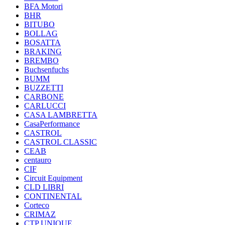
BFA Motori
BHR
BITUBO
BOLLAG
BOSATTA
BRAKING
BREMBO
Buchsenfuchs
BUMM
BUZZETTI
CARBONE
CARLUCCI
CASA LAMBRETTA
CasaPerformance
CASTROL
CASTROL CLASSIC
CEAB
centauro
CIF
Circuit Equipment
CLD LIBRI
CONTINENTAL
Corteco
CRIMAZ
CTP UNIQUE