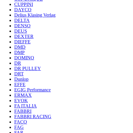
CUPPINI
DAYCO
Delius Klasing Verlag
DELTA
DENSO
DEUS
DEXTER
DIEFFE
DMD
DMP
DOMINO
DR
DR PULLEY
DRT
Dunlop
EFFE
EGIG Performance
ERMAX
EVOK
FA ITALIA
FABBRI
FABBRI RACING
FACO
FAG
FAR