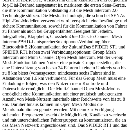
Jog-Dial-Drehrad ausgestattet ist, markieren die ersten Sena-Geräte,
die ihre Kommunikation vollständig auf die Mesh Intercom 2.0-
Technologie stützen. Die Mesh-Technologie, die schon bei SENAs
High-End-Modellen verwendet wird, verspricht eine beständige und
sichere Kommunikation, sowohl für die Kommunikation von Fahrer
zu Fahrer als auch bei Gruppenfahrten.Geeignet für Jethelm,
Integralhelm, Klapphelm, CrosshelmOne-Click-to-Connect Mesh
Intercom™HD-LautsprecherSmartphone-Verbindung über
Bluetooth® 5.2Kommunikation der ZukunftDas SPIDER ST1 und
SPIDER RT1 haben zwei Verbindungsoptionen: Group Mesh
Intercom und Multi-Channel Open Mesh Intercom. Mit der Group
Mesh-Funktion können Nutzer eine private Gruppe erstellen, die
eine Unterstützung von bis zu 24 Fahrern in einem Umkreis von bis
zu 8 km bietet (vorausgesetzt, mindestens sechs Fahrer sind in
Abständen von 1,6 km verbunden). Für das Group Mesh muss eine
Einladung erfolgen, was den Nutzern mehr Kontrolle und
Datenschutz ermöglicht. Der Multi-Channel Open Mesh-Modus
ermöglicht eine Kommunikation mit einer praktisch unbegrenzten
Anzahl von Mesh-Nutzern innerhalb einer Reichweite von bis zu 8
km. Darüber hinaus können im Open Mesh-Modus die
Mehrkanaloptionen genutzt werden: Mit neun zur Verfügung
stehenden Frequenzen besteht die Möglichkeit, Kanäle zu wechseln
und mit unterschiedlichen Fahrergruppen zu kommunizieren, die an
das Mesh-Netzwerk angeschlossen sind. Das SPIDER RT1 und das