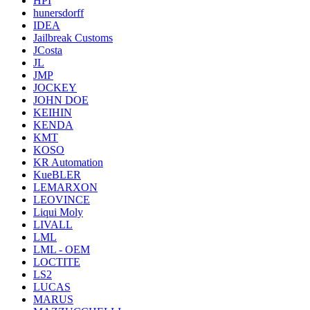
HPI
hunersdorff
IDEA
Jailbreak Customs
JCosta
JL
JMP
JOCKEY
JOHN DOE
KEIHIN
KENDA
KMT
KOSO
KR Automation
KueBLER
LEMARXON
LEOVINCE
Liqui Moly
LIVALL
LML
LML - OEM
LOCTITE
LS2
LUCAS
MARUS