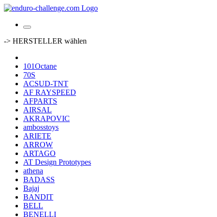
-> HERSTELLER wählen
101Octane
70S
ACSUD-TNT
AF RAYSPEED
AFPARTS
AIRSAL
AKRAPOVIC
ambosstoys
ARIETE
ARROW
ARTAGO
AT Design Prototypes
athena
BADASS
Bajaj
BANDIT
BELL
BENELLI