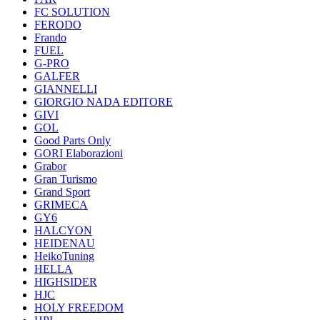
FC SOLUTION
FERODO
Frando
FUEL
G-PRO
GALFER
GIANNELLI
GIORGIO NADA EDITORE
GIVI
GOL
Good Parts Only
GORI Elaborazioni
Grabor
Gran Turismo
Grand Sport
GRIMECA
GY6
HALCYON
HEIDENAU
HeikoTuning
HELLA
HIGHSIDER
HJC
HOLY FREEDOM