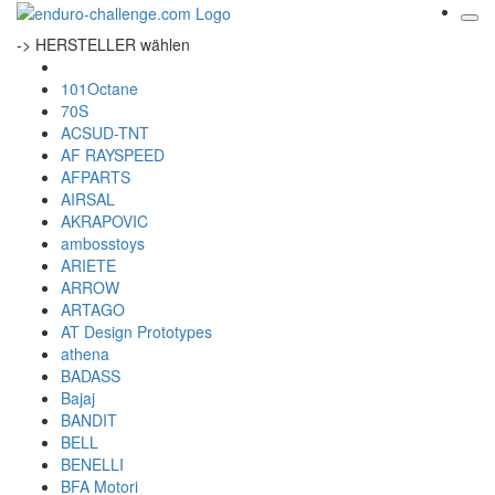
-> HERSTELLER wählen
101Octane
70S
ACSUD-TNT
AF RAYSPEED
AFPARTS
AIRSAL
AKRAPOVIC
ambosstoys
ARIETE
ARROW
ARTAGO
AT Design Prototypes
athena
BADASS
Bajaj
BANDIT
BELL
BENELLI
BFA Motori