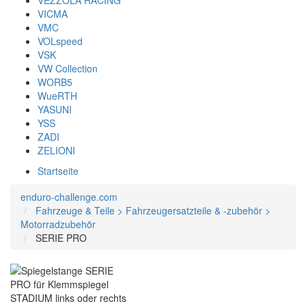
VEZZOLA RACING
VICMA
VMC
VOLspeed
VSK
VW Collection
WORB5
WueRTH
YASUNI
YSS
ZADI
ZELIONI
Startseite
enduro-challenge.com
Fahrzeuge & Teile > Fahrzeugersatzteile & -zubehör >
Motorradzubehör
SERIE PRO