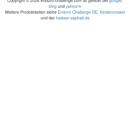
Copyright ©
2026 enduro-challenge.com ist gelistet bei
google
,
bing
und
yahoo!®
Weitere Produktseiten siehe
Enduro Challange DE
,
Kindercrosser
und der
heisser-asphalt.de