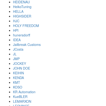
HEIDENAU
HeikoTuning
HELLA
HIGHSIDER
HJC
HOLY FREEDOM
HPI
hunersdorff
IDEA
Jailbreak Customs
JCosta
JL
JMP
JOCKEY
JOHN DOE
KEIHIN
KENDA
KMT
KOSO
KR Automation
KueBLER
LEMARXON