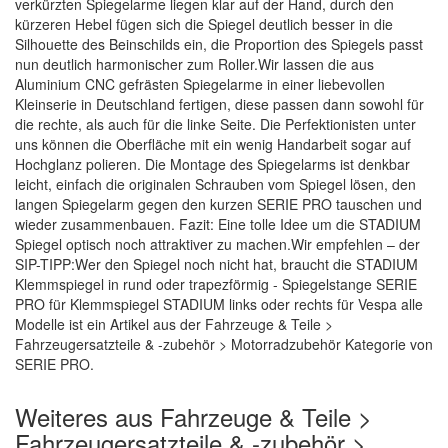
verkürzten Spiegelarme liegen klar auf der Hand, durch den
kürzeren Hebel fügen sich die Spiegel deutlich besser in die
Silhouette des Beinschilds ein, die Proportion des Spiegels passt
nun deutlich harmonischer zum Roller.Wir lassen die aus
Aluminium CNC gefrästen Spiegelarme in einer liebevollen
Kleinserie in Deutschland fertigen, diese passen dann sowohl für
die rechte, als auch für die linke Seite. Die Perfektionisten unter
uns können die Oberfläche mit ein wenig Handarbeit sogar auf
Hochglanz polieren. Die Montage des Spiegelarms ist denkbar
leicht, einfach die originalen Schrauben vom Spiegel lösen, den
langen Spiegelarm gegen den kurzen SERIE PRO tauschen und
wieder zusammenbauen. Fazit: Eine tolle Idee um die STADIUM
Spiegel optisch noch attraktiver zu machen.Wir empfehlen – der
SIP-TIPP:Wer den Spiegel noch nicht hat, braucht die STADIUM
Klemmspiegel in rund oder trapezförmig - Spiegelstange SERIE
PRO für Klemmspiegel STADIUM links oder rechts für Vespa alle
Modelle ist ein Artikel aus der Fahrzeuge & Teile >
Fahrzeugersatzteile & -zubehör > Motorradzubehör Kategorie von
SERIE PRO.
Weiteres aus Fahrzeuge & Teile >
Fahrzeugersatzteile & -zubehör >