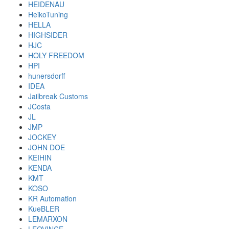
HEIDENAU
HeikoTuning
HELLA
HIGHSIDER
HJC
HOLY FREEDOM
HPI
hunersdorff
IDEA
Jailbreak Customs
JCosta
JL
JMP
JOCKEY
JOHN DOE
KEIHIN
KENDA
KMT
KOSO
KR Automation
KueBLER
LEMARXON