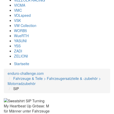
VEZZOLA RACING
VICMA
VMC
VOLspeed
VSK
VW Collection
WORB5
WueRTH
YASUNI
YSS
ZADI
ZELIONI
Startseite
enduro-challenge.com
Fahrzeuge & Teile > Fahrzeugersatzteile & -zubehör >
Motorradzubehör
SIP