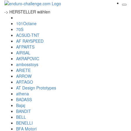
-> HERSTELLER wählen
101Octane
70S
ACSUD-TNT
AF RAYSPEED
AFPARTS
AIRSAL
AKRAPOVIC
ambosstoys
ARIETE
ARROW
ARTAGO
AT Design Prototypes
athena
BADASS
Bajaj
BANDIT
BELL
BENELLI
BFA Motori