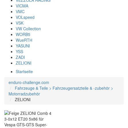
VEZZOLA RACING
VICMA
VMC
VOLspeed
VSK
VW Collection
WORB5
WueRTH
YASUNI
YSS
ZADI
ZELIONI
Startseite
enduro-challenge.com
Fahrzeuge & Teile > Fahrzeugersatzteile & -zubehör >
Motorradzubehör
ZELIONI