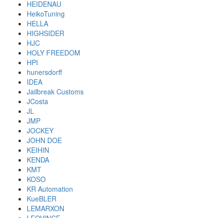
HEIDENAU
HeikoTuning
HELLA
HIGHSIDER
HJC
HOLY FREEDOM
HPI
hunersdorff
IDEA
Jailbreak Customs
JCosta
JL
JMP
JOCKEY
JOHN DOE
KEIHIN
KENDA
KMT
KOSO
KR Automation
KueBLER
LEMARXON