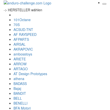
-> HERSTELLER wählen
101Octane
70S
ACSUD-TNT
AF RAYSPEED
AFPARTS
AIRSAL
AKRAPOVIC
ambosstoys
ARIETE
ARROW
ARTAGO
AT Design Prototypes
athena
BADASS
Bajaj
BANDIT
BELL
BENELLI
BFA Motori