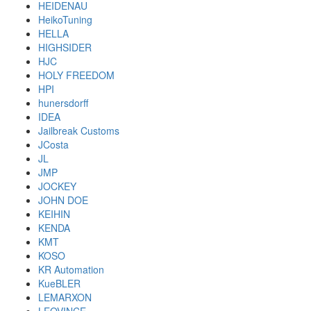
HEIDENAU
HeikoTuning
HELLA
HIGHSIDER
HJC
HOLY FREEDOM
HPI
hunersdorff
IDEA
Jailbreak Customs
JCosta
JL
JMP
JOCKEY
JOHN DOE
KEIHIN
KENDA
KMT
KOSO
KR Automation
KueBLER
LEMARXON