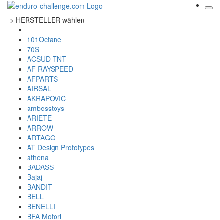
-> HERSTELLER wählen
101Octane
70S
ACSUD-TNT
AF RAYSPEED
AFPARTS
AIRSAL
AKRAPOVIC
ambosstoys
ARIETE
ARROW
ARTAGO
AT Design Prototypes
athena
BADASS
Bajaj
BANDIT
BELL
BENELLI
BFA Motori