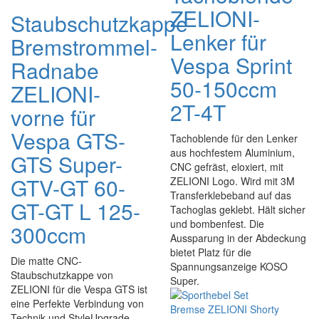
ZELIONI-
Staubschutzkappe
Lenker für
Bremstrommel-
Vespa Sprint
Radnabe
50-150ccm
ZELIONI-
2T-4T
vorne für
Vespa GTS-
Tachoblende für den Lenker
aus hochfestem Aluminium,
GTS Super-
CNC gefräst, eloxiert, mit
GTV-GT 60-
ZELIONI Logo. Wird mit 3M
Transferklebeband auf das
GT-GT L 125-
Tachoglas geklebt. Hält sicher
und bombenfest. Die
300ccm
Aussparung in der Abdeckung
bietet Platz für die
Die matte CNC-
Spannungsanzeige KOSO
Staubschutzkappe von
Super.
ZELIONI für die Vespa GTS ist
eine Perfekte Verbindung von
Technik und StyleUpgrade