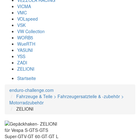
VEZZOLA RACING
VICMA
VMC
VOLspeed
VSK
VW Collection
WORB5
WueRTH
YASUNI
YSS
ZADI
ZELIONI
Startseite
enduro-challenge.com
Fahrzeuge & Teile > Fahrzeugersatzteile & -zubehör >
Motorradzubehör
ZELIONI