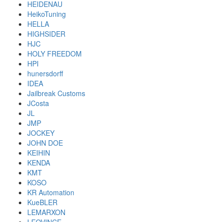
HEIDENAU
HeikoTuning
HELLA
HIGHSIDER
HJC
HOLY FREEDOM
HPI
hunersdorff
IDEA
Jailbreak Customs
JCosta
JL
JMP
JOCKEY
JOHN DOE
KEIHIN
KENDA
KMT
KOSO
KR Automation
KueBLER
LEMARXON