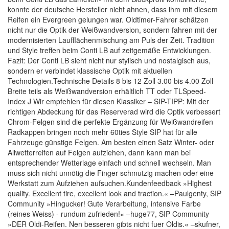
konnte der deutsche Hersteller nicht ahnen, dass ihm mit diesem
Reifen ein Evergreen gelungen war. Oldtimer-Fahrer schätzen
nicht nur die Optik der Weißwandversion, sondern fahren mit der
modernisierten Laufflächenmischung am Puls der Zeit. Tradition
und Style treffen beim Conti LB auf zeitgemäße Entwicklungen.
Fazit: Der Conti LB sieht nicht nur stylisch und nostalgisch aus,
sondern er verbindet klassische Optik mit aktuellen
Technologien.Technische Details 8 bis 12 Zoll 3.00 bis 4.00 Zoll
Breite teils als Weißwandversion erhältlich TT oder TLSpeed-
Index J Wir empfehlen für diesen Klassiker – SIP-TIPP: Mit der
richtigen Abdeckung für das Reserverad wird die Optik verbessert
Chrom-Felgen sind die perfekte Ergänzung für Weißwandreifen
Radkappen bringen noch mehr 60ties Style SIP hat für alle
Fahrzeuge günstige Felgen. Am besten einen Satz Winter- oder
Allwetterreifen auf Felgen aufziehen, dann kann man bei
entsprechender Wetterlage einfach und schnell wechseln. Man
muss sich nicht unnötig die Finger schmutzig machen oder eine
Werkstatt zum Aufziehen aufsuchen.Kundenfeedback »Highest
quality. Excellent tire, excellent look and traction.« –Paulgenty, SIP
Community »Hingucker! Gute Verarbeitung, intensive Farbe
(reines Weiss) - rundum zufrieden!« –huge77, SIP Community
»DER Oldi-Reifen. Nen besseren gibts nicht fuer Oldis.« –skufner,