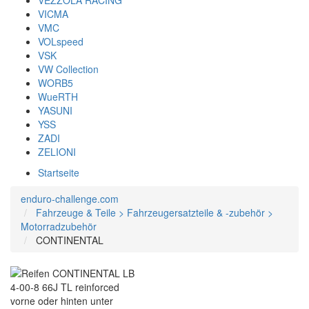
VEZZOLA RACING
VICMA
VMC
VOLspeed
VSK
VW Collection
WORB5
WueRTH
YASUNI
YSS
ZADI
ZELIONI
Startseite
enduro-challenge.com
Fahrzeuge & Teile > Fahrzeugersatzteile & -zubehör >
Motorradzubehör
CONTINENTAL