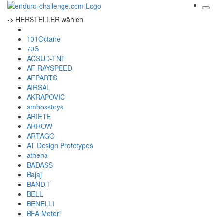
-> HERSTELLER wählen
101Octane
70S
ACSUD-TNT
AF RAYSPEED
AFPARTS
AIRSAL
AKRAPOVIC
ambosstoys
ARIETE
ARROW
ARTAGO
AT Design Prototypes
athena
BADASS
Bajaj
BANDIT
BELL
BENELLI
BFA Motori