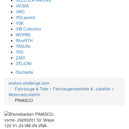
VEZZOLA RACING
VICMA
VMC
VOLspeed
VSK
VW Collection
WORB5
WueRTH
YASUNI
YSS
ZADI
ZELIONI
Startseite
enduro-challenge.com
Fahrzeuge & Teile > Fahrzeugersatzteile & -zubehör >
Motorradzubehör
PINASCO