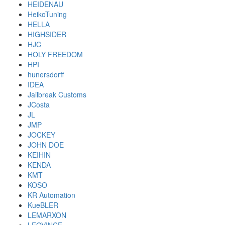
HEIDENAU
HeikoTuning
HELLA
HIGHSIDER
HJC
HOLY FREEDOM
HPI
hunersdorff
IDEA
Jailbreak Customs
JCosta
JL
JMP
JOCKEY
JOHN DOE
KEIHIN
KENDA
KMT
KOSO
KR Automation
KueBLER
LEMARXON