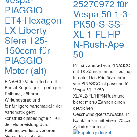
25270972 für
PIAGGIO
Vespa 50 1-3-
ET4-Hexagon
PK50-S-SS-
LX-Liberty-
XL 1-FL-HP-
Sfera 125-
N-Rush-Ape
150ccm für
50
PIAGGIO
Primärzahnrad von PINASCO
Motor (alt)
mit 16 Zähnen.Immer noch up
to date: Das Primärzahnrad
PINASCO Variatorfeder mit
von PINASCO ist passend für
Radial-Kugellager – geringere
Vespa 50, PK50
Reibung, höherer
XL/XL2/FL/HP/N/Rush und
Wirkungsgrad und
bietet mit 16 Zähnen einen
feinfühligere Variomatik.In der
deutlichen
Variomatik geht
Geschwindigkeitszuwachs. In
konstruktionsbedingt ein Teil
Kombination mit einem 75ccm
der Motorleistung durch
Zylinder kann der ...
Reibungsverluste verloren.
Genau hier setzt die