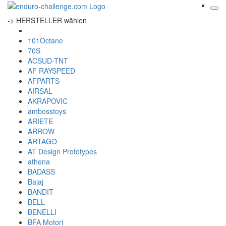
-> HERSTELLER wählen
101Octane
70S
ACSUD-TNT
AF RAYSPEED
AFPARTS
AIRSAL
AKRAPOVIC
ambosstoys
ARIETE
ARROW
ARTAGO
AT Design Prototypes
athena
BADASS
Bajaj
BANDIT
BELL
BENELLI
BFA Motori