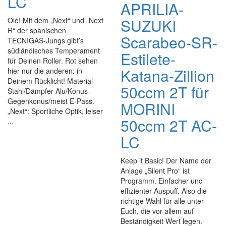
LC
APRILIA-
SUZUKI
Olé! Mit dem „Next“ und „Next
R“ der spanischen
Scarabeo-SR-
TECNIGAS-Jungs gibt’s
südländisches Temperament
Estilete-
für Deinen Roller. Rot sehen
Katana-Zillion
hier nur die anderen: in
Deinem Rücklicht! Material
50ccm 2T für
Stahl/Dämpfer Alu/Konus-
Gegenkonus/meist E-Pass.
MORINI
„Next“: Sportliche Optik, leiser
50ccm 2T AC-
...
LC
Keep it Basic! Der Name der
Anlage „Silent Pro“ ist
Programm. Einfacher und
effizienter Auspuff. Also die
richtige Wahl für alle unter
Euch, die vor allem auf
Beständigkeit Wert legen.