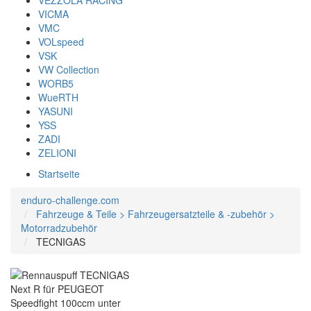
VEZZOLA RACING
VICMA
VMC
VOLspeed
VSK
VW Collection
WORB5
WueRTH
YASUNI
YSS
ZADI
ZELIONI
Startseite
enduro-challenge.com
Fahrzeuge & Teile > Fahrzeugersatzteile & -zubehör >
Motorradzubehör
TECNIGAS