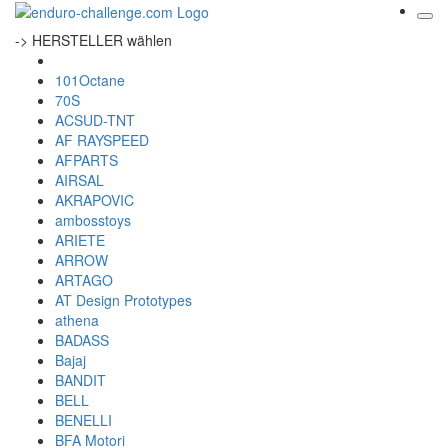
-> HERSTELLER wählen
101Octane
70S
ACSUD-TNT
AF RAYSPEED
AFPARTS
AIRSAL
AKRAPOVIC
ambosstoys
ARIETE
ARROW
ARTAGO
AT Design Prototypes
athena
BADASS
Bajaj
BANDIT
BELL
BENELLI
BFA Motori