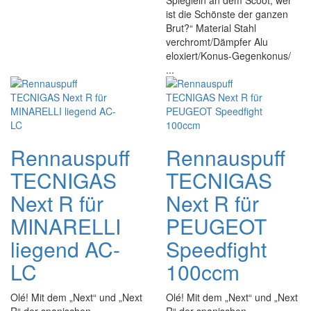
Spieglein an dem Scoot, wer
ist die Schönste der ganzen
Brut?“ Material Stahl
verchromt/Dämpfer Alu
eloxiert/Konus-Gegenkonus/
...
Rennauspuff
Rennauspuff
TECNIGAS
TECNIGAS
Next R für
Next R für
MINARELLI
PEUGEOT
liegend AC-
Speedfight
LC
100ccm
Olé! Mit dem „Next“ und „Next
Olé! Mit dem „Next“ und „Next