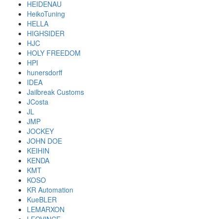
HEIDENAU
HeikoTuning
HELLA
HIGHSIDER
HJC
HOLY FREEDOM
HPI
hunersdorff
IDEA
Jailbreak Customs
JCosta
JL
JMP
JOCKEY
JOHN DOE
KEIHIN
KENDA
KMT
KOSO
KR Automation
KueBLER
LEMARXON