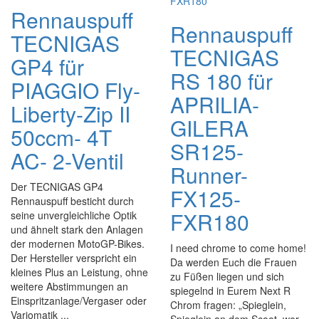
Rennauspuff
Rennauspuff
TECNIGAS
TECNIGAS
GP4 für
RS 180 für
PIAGGIO Fly-
APRILIA-
Liberty-Zip II
GILERA
50ccm- 4T
SR125-
AC- 2-Ventil
Runner-
Der TECNIGAS GP4
FX125-
Rennauspuff besticht durch
FXR180
seine unvergleichliche Optik
und ähnelt stark den Anlagen
der modernen MotoGP-Bikes.
I need chrome to come home!
Der Hersteller verspricht ein
Da werden Euch die Frauen
kleines Plus an Leistung, ohne
zu Füßen liegen und sich
weitere Abstimmungen an
spiegelnd in Eurem Next R
Einspritzanlage/Vergaser oder
Chrom fragen: „Spieglein,
Variomatik ...