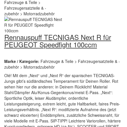
Rennauspuff TECNIGAS Next R für
PEUGEOT Speedfight 100ccm
Marke / Kategorie:
Fahrzeuge & Teile > Fahrzeugersatzteile & -
zubehör > Motorradzubehör
Olé! Mit dem „Next“ und „Next R“ der spanischen TECNIGAS-
Jungs gibt’s südländisches Temperament für Deinen Roller. Rot
sehen hier nur die anderen: in Deinem Rücklicht! Material
Stahl/Dämpfer Alu/Konus-Gegenkonus/meist E-Pass. „Next“:
Sportliche Optik, leiser Aludämpfer, ordentliche
Leistungssteigerung, extrem leicht, gute Haltbarkeit, faires Preis-
Leistungsverhältnis. „Next R“: modifizierte Aufnahme des (jetzt
schwarz eloxierten) Enddämpfers, zusätzliche Schweissnaht, für
viele Modelle mit E-Pass. SIP-TIPP! Leichtere Variorollen, härtere
Kupplungsfedern, grössere HD (ca 5%). SCOOTER und SPORT